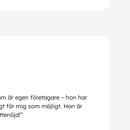
m
om är egen företagare – hon har
idigt för mig som möjligt. Hon är
ttenöjd!”