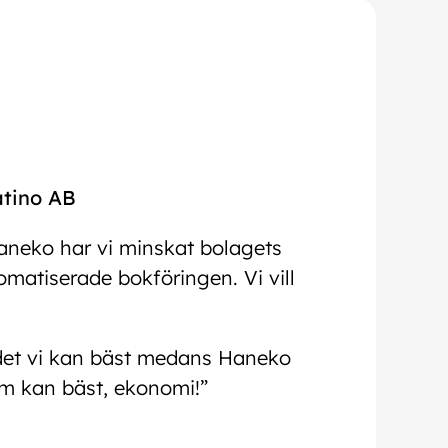
atino AB
Haneko har vi minskat bolagets
atiserade bokföringen. Vi vill
å det vi kan bäst medans Haneko
m kan bäst, ekonomi!”