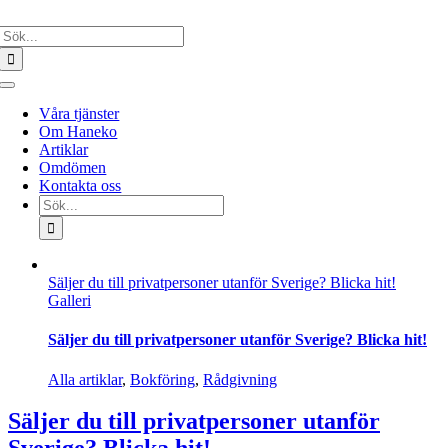
Fortsätt
Sök
till
efter:
innehållet
Toggle
Navigation
Våra tjänster
Om Haneko
Artiklar
Omdömen
Kontakta oss
Sök
efter:
Säljer du till privatpersoner utanför Sverige? Blicka hit!
Galleri
Säljer du till privatpersoner utanför Sverige? Blicka hit!
Alla artiklar
,
Bokföring
,
Rådgivning
Säljer du till privatpersoner utanför