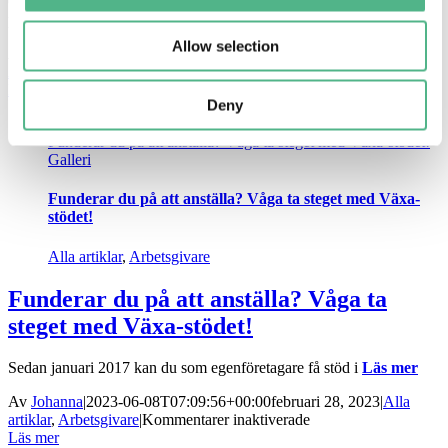
Om arbetsgivaren står för arbetskläder som även kan användas
privat
Läs mer
Allow selection
Av
Johanna
|
2023-05-29T10:46:51+00:00
maj 17, 2023
|
Alla artiklar
,
för
Arbetsgivare
|
Kommentarer inaktiverade
Arbetskläder
Läs mer
Deny
Funderar du på att anställa? Våga ta steget med Växa-stödet!
Galleri
Funderar du på att anställa? Våga ta steget med Växa-
stödet!
Alla artiklar
,
Arbetsgivare
Funderar du på att anställa? Våga ta
steget med Växa-stödet!
Sedan januari 2017 kan du som egenföretagare få stöd i
Läs mer
Av
Johanna
|
2023-06-08T07:09:56+00:00
februari 28, 2023
|
Alla
för
artiklar
,
Arbetsgivare
|
Kommentarer inaktiverade
Funderar
Läs mer