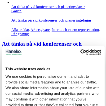
företag
Att tänka på vid konferenser och planeringsdagar
betalsätt
Galleri
med
kontokort,
Swish,
Att tänka på vid konferenser och planeringsdagar
kontanter
eller
Alla artiklar
,
Arbetsgivare
,
Intern-och extern representation
,
likande
Rådgivning
betalnings
Då
Att tänka på vid konferenser och
kan
planeringsdagar
det
här
vara
Dom flesta av oss har någon gång varit iväg på
Läs mer
bra
att
Av
Johanna
|
2023-07-19T09:33:49+00:00
juli 19, 2023
|
Alla artiklar
,
This website uses cookies
hålla
Arbetsgivare
,
Intern-och extern representation
,
koll
We use cookies to personalise content and ads, to
för
Rådgivning
|
Kommentarer inaktiverade
på!
Att
Läs mer
provide social media features and to analyse our traffic.
tänka
We also share information about your use of our site with
på
our social media, advertising and analytics partners who
Traktamente för resor
vid
Galleri
konferenser
may combine it with other information that you’ve
och
provided to them or that they’ve collected from your use