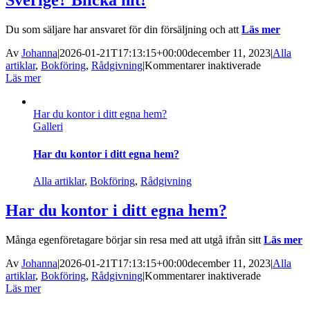
Sverige? Blicka hit!
Du som säljare har ansvaret för din försäljning och att
Läs mer
Av
Johanna
|
2026-01-21T17:13:15+00:00
december 11, 2023
|
Alla
för
artiklar
,
Bokföring
,
Rådgivning
|
Kommentarer inaktiverade
Säljer
Läs mer
du
till
Har du kontor i ditt egna hem?
privatperso
Galleri
utanför
Sverige?
Blicka
Har du kontor i ditt egna hem?
hit!
Alla artiklar
,
Bokföring
,
Rådgivning
Har du kontor i ditt egna hem?
Många egenföretagare börjar sin resa med att utgå ifrån sitt
Läs mer
Av
Johanna
|
2026-01-21T17:13:15+00:00
december 11, 2023
|
Alla
för
artiklar
,
Bokföring
,
Rådgivning
|
Kommentarer inaktiverade
Har
Läs mer
du