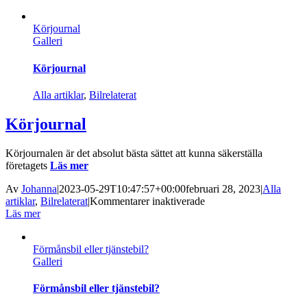
du
på
Körjournal
att
Galleri
anställa?
Våga
ta
Körjournal
steget
med
Alla artiklar
,
Bilrelaterat
Växa-
stödet!
Körjournal
Körjournalen är det absolut bästa sättet att kunna säkerställa
företagets
Läs mer
Av
Johanna
|
2023-05-29T10:47:57+00:00
februari 28, 2023
|
Alla
för
artiklar
,
Bilrelaterat
|
Kommentarer inaktiverade
Körjournal
Läs mer
Förmånsbil eller tjänstebil?
Galleri
Förmånsbil eller tjänstebil?