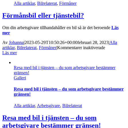
Alla artiklar
,
Bilrelaterat
,
Förmåner
Förmånsbil eller tjänstebil?
Om din arbetsgivare tillhandahåller en bil så är det beroende
Läs
mer
Av
Johanna
|
2023-05-29T10:50:26+00:00
februari 28, 2023
|
Alla
för
artiklar
,
Bilrelaterat
,
Förmåner
|
Kommentarer inaktiverade
Förmånsbil
Läs mer
eller
tjänstebil?
Resa med bil i tjänsten – du som arbetsgivare bestämmer
gränsen!
Galleri
Resa med bil i tjänsten – du som arbetsgivare bestämmer
gränsen!
Alla artiklar
,
Arbetsgivare
,
Bilrelaterat
Resa med bil i tjänsten – du som
arbetsgivare bestämmer gränsen!