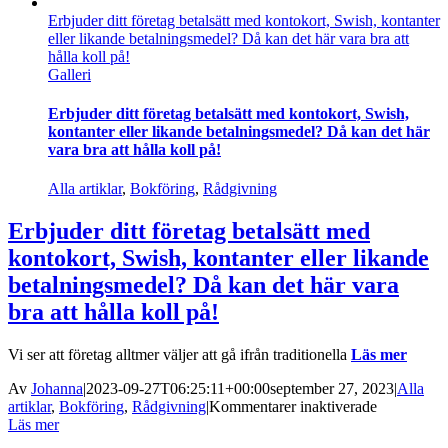
kontor
Erbjuder ditt företag betalsätt med kontokort, Swish, kontanter
i
eller likande betalningsmedel? Då kan det här vara bra att
ditt
hålla koll på!
egna
Galleri
hem?
Erbjuder ditt företag betalsätt med kontokort, Swish,
kontanter eller likande betalningsmedel? Då kan det här
vara bra att hålla koll på!
Alla artiklar
,
Bokföring
,
Rådgivning
Erbjuder ditt företag betalsätt med
kontokort, Swish, kontanter eller likande
betalningsmedel? Då kan det här vara
bra att hålla koll på!
Vi ser att företag alltmer väljer att gå ifrån traditionella
Läs mer
Av
Johanna
|
2023-09-27T06:25:11+00:00
september 27, 2023
|
Alla
för
artiklar
,
Bokföring
,
Rådgivning
|
Kommentarer inaktiverade
Erbjuder
Läs mer
ditt